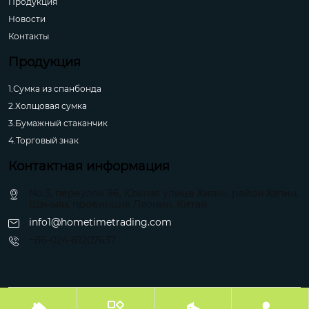
Продукция
Новости
Контакты
Продукция
1.Сумка из спанбонда
2.Холщовая сумка
3.Бумажный стаканчик
4.Торговый знак
Контактная информация
No.3, переулок 96, Южная улица Хэпин, район Хэпин,
Шэньян, провинция Ляонин, Китай
info1@hometimetrading.com
+86-024-81207637
Авторское право©Шэньян Хуэйфэнтай Импорт и Экспорт Ко.



