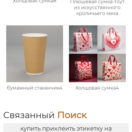
Холщовая сумка8
Плюшевая сумка-тоут
из искусственного
кроличьего меха
бумажный стаканчик4
Холщовая сумка4
Связанный
Поиск
купить приклеить этикетку на