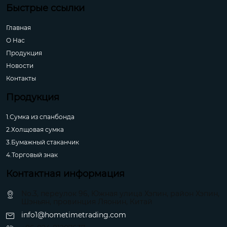
Быстрые ссылки
Главная
О Hас
Продукция
Новости
Контакты
Продукция
1.Сумка из спанбонда
2.Холщовая сумка
3.Бумажный стаканчик
4.Торговый знак
Контактная информация
No.3, переулок 96, Южная улица Хэпин, район Хэпин,
Шэньян, провинция Ляонин, Китай
info1@hometimetrading.com