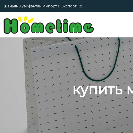
Шэньян Хуэйфэнтай Импорт и Экспорт Ко.
купить