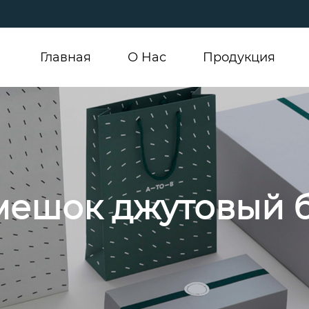
Главная
О Hас
Продукция
 мешок джутовый 