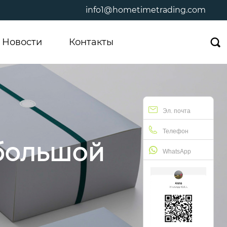
info1@hometimetrading.com
Новости
Контакты

Эл. почта
Телефон
большой
WhatsApp