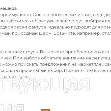
 мешков
реимуществ. Они экологически чистые, ведь джу
о вы заботитесь об окружающей среде, выбирая их
годаря своей фактуре, идеально подходят для хра
римый природный шарм. Возьмите, например, сти
е составит труда. Вы можете приобрести его в с
газинах. При выборе обратите внимание на репут
то можно поискать предложения на маркетплейсах
ы сделать правильный выбор. Помните, что качес
ствующая
я ваших нужд.
ия