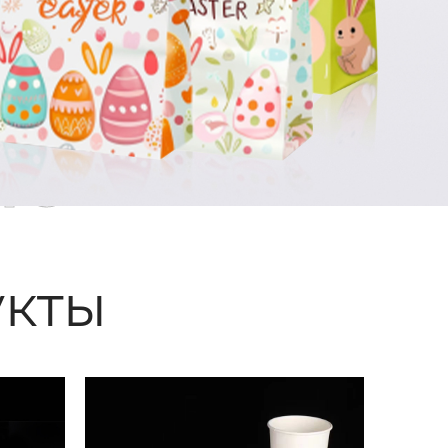
ые
кты