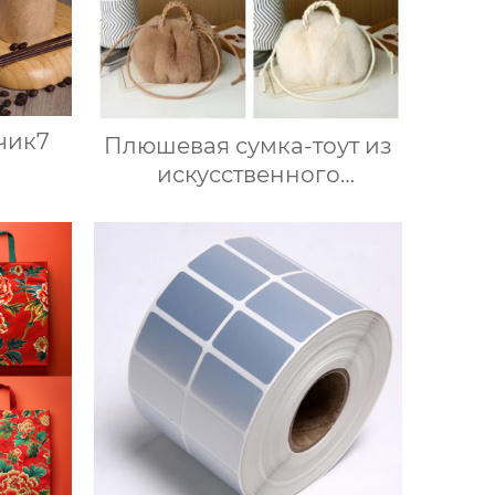
чик7
Плюшевая сумка-тоут из
искусственного
кроличьего меха