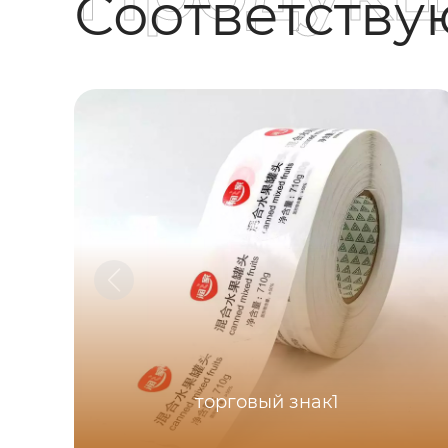
Соответств
торговый знак1