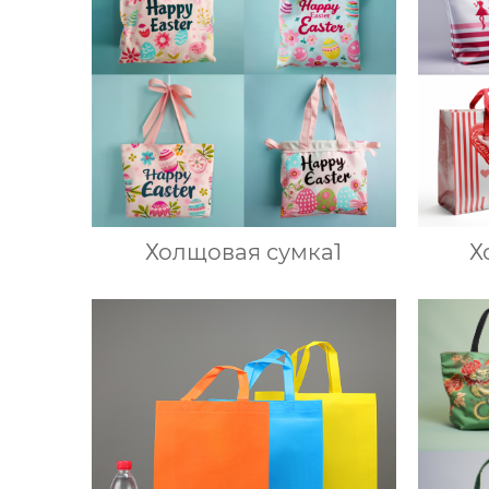
Холщовая сумка1
Х