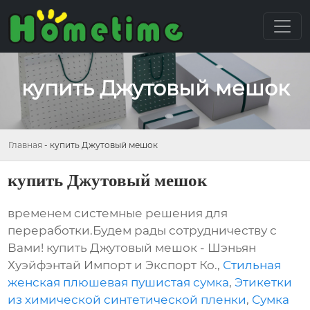
купить Джутовый мешок
Главная
-
купить Джутовый мешок
купить Джутовый мешок
временем системные решения для
переработки.Будем рады сотрудничеству с
Вами! купить Джутовый мешок - Шэньян
Хуэйфэнтай Импорт и Экспорт Ко.,
Стильная
женская плюшевая пушистая сумка
,
Этикетки
из химической синтетической пленки
,
Сумка