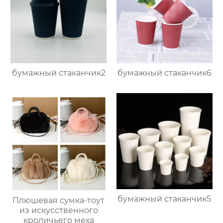
бумажный стаканчик2
бумажный стаканчик6
бумажный стаканчик5
Плюшевая сумка-тоут
из искусственного
кроличьего меха