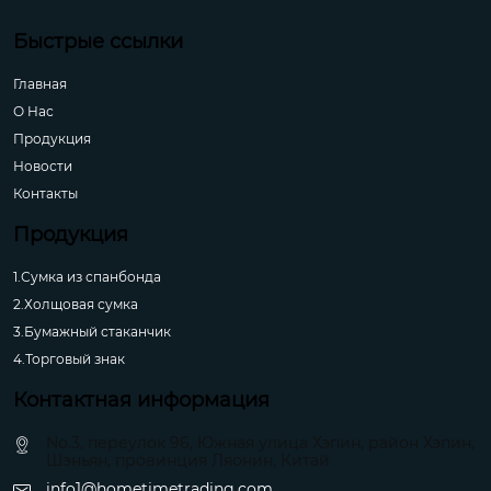
Быстрые ссылки
Главная
О Hас
Продукция
Новости
Контакты
Продукция
1.Сумка из спанбонда
2.Холщовая сумка
3.Бумажный стаканчик
4.Торговый знак
Контактная информация
No.3, переулок 96, Южная улица Хэпин, район Хэпин,
Шэньян, провинция Ляонин, Китай
info1@hometimetrading.com