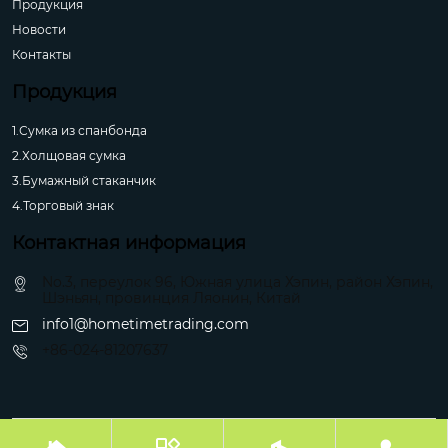
Продукция
Новости
Контакты
Продукция
1.Сумка из спанбонда
2.Холщовая сумка
3.Бумажный стаканчик
4.Торговый знак
Контактная информация
No.3, переулок 96, Южная улица Хэпин, район Хэпин,
Шэньян, провинция Ляонин, Китай
info1@hometimetrading.com
+86-024-81207637
Авторское право©Шэньян Хуэйфэнтай Импорт и Экспорт Ко.