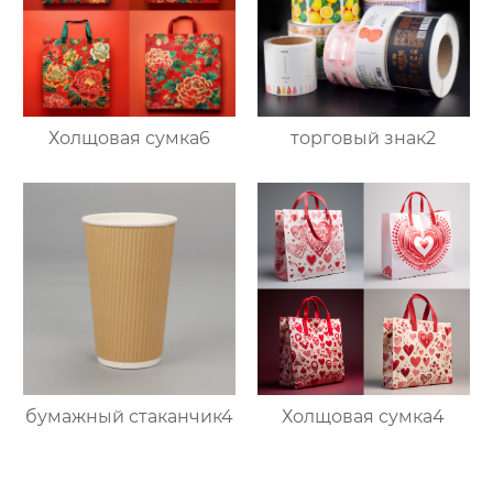
Холщовая сумка6
торговый знак2
бумажный стаканчик4
Холщовая сумка4