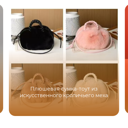
Плюшевая сумка-тоут из
искусственного кроличьего меха