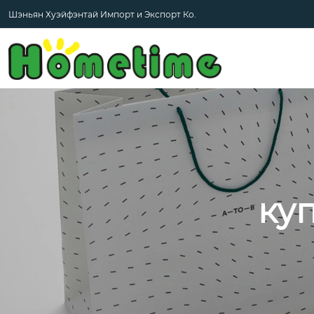
Шэньян Хуэйфэнтай Импорт и Экспорт Ко.
ку