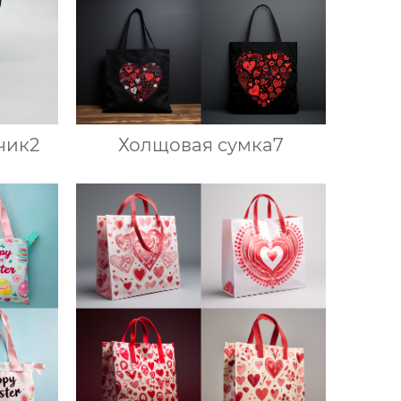
чик2
Холщовая сумка7