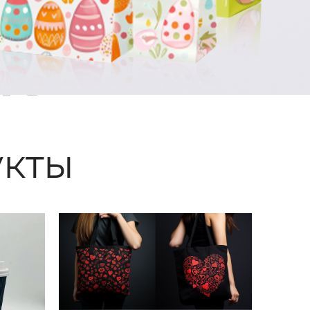
ые
кты