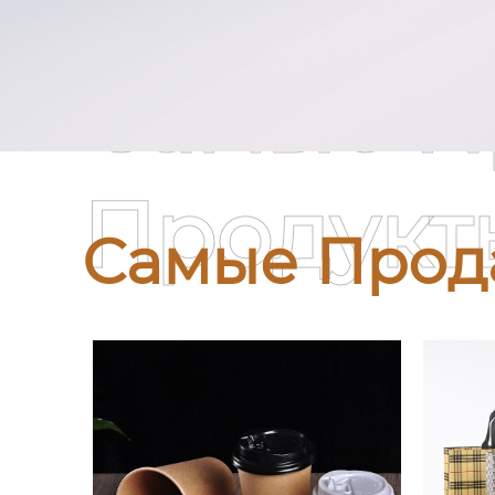
Самые П
Продукт
Самые Прод