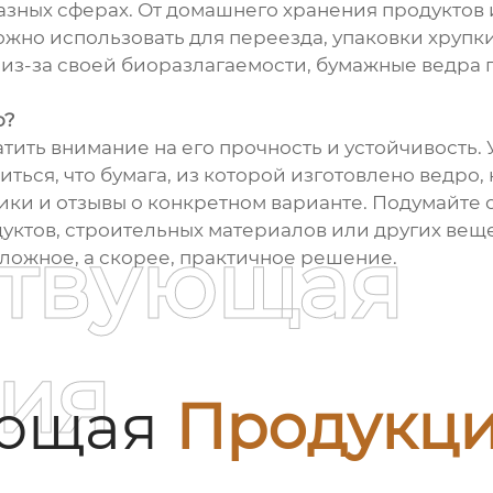
зных сферах. От домашнего хранения продуктов 
ожно использовать для переезда, упаковки хрупк
из-за своей биоразлагаемости, бумажные ведра по
о?
ить внимание на его прочность и устойчивость. 
ься, что бумага, из которой изготовлено ведро, 
ики и отзывы о конкретном варианте. Подумайте 
уктов, строительных материалов или других веще
ствующая
сложное, а скорее, практичное решение.
ия
ующая
Продукц