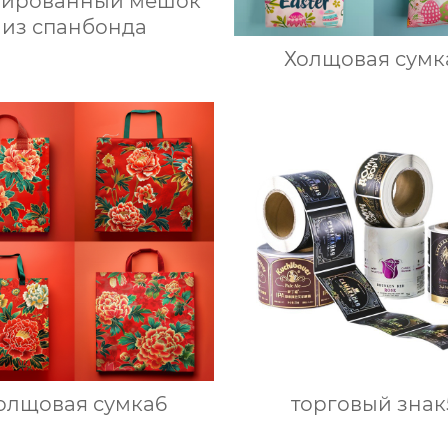
лированный мешок
из спанбонда
Холщовая сумк
олщовая сумка6
торговый знак