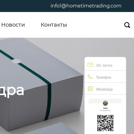
info1@hometimetrading.com
Новости
Контакты

Эл. почта
Телефон
дра
WhatsApp