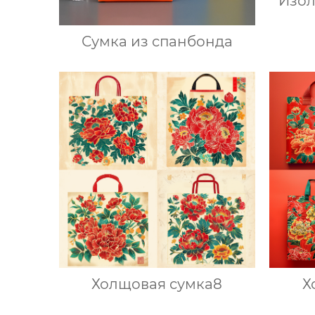
Изо
Сумка из спанбонда
Холщовая сумка8
Х