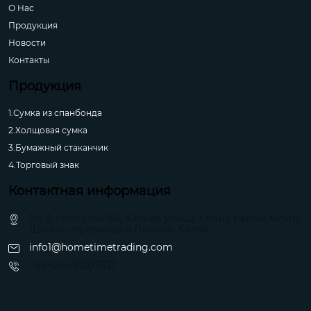
О Hас
Продукция
Новости
Контакты
Продукция
1.Сумка из спанбонда
2.Холщовая сумка
3.Бумажный стаканчик
4.Торговый знак
Контактная информация
No.3, переулок 96, Южная улица Хэпин, район Хэпин,
Шэньян, провинция Ляонин, Китай
info1@hometimetrading.com
+86-024-81207637