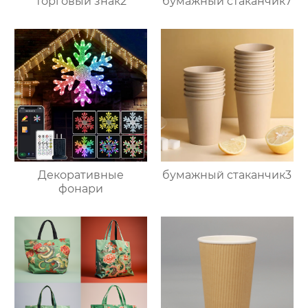
торговый знак2
бумажный стаканчик7
Декоративные
бумажный стаканчик3
фонари