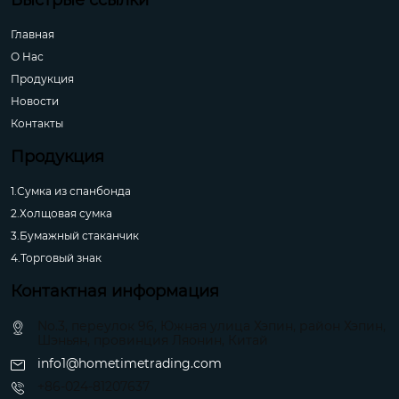
Быстрые ссылки
Главная
О Hас
Продукция
Новости
Контакты
Продукция
1.Сумка из спанбонда
2.Холщовая сумка
3.Бумажный стаканчик
4.Торговый знак
Контактная информация
No.3, переулок 96, Южная улица Хэпин, район Хэпин,
Шэньян, провинция Ляонин, Китай
info1@hometimetrading.com
+86-024-81207637