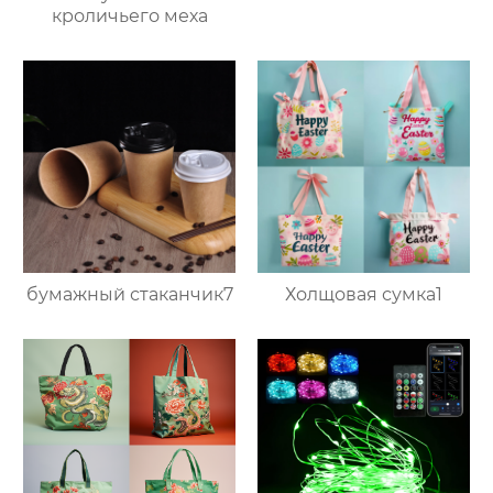
кроличьего меха
бумажный стаканчик7
Холщовая сумка1