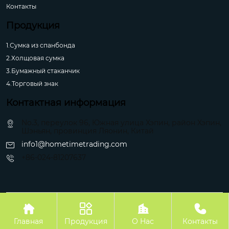
Контакты
Продукция
1.Сумка из спанбонда
2.Холщовая сумка
3.Бумажный стаканчик
4.Торговый знак
Контактная информация
No.3, переулок 96, Южная улица Хэпин, район Хэпин,
Шэньян, провинция Ляонин, Китай
info1@hometimetrading.com
+86-024-81207637
Авторское право©Шэньян Хуэйфэнтай Импорт и Экспорт Ко.




Главная
Продукция
О Hас
Контакты