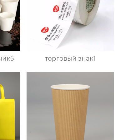
чик5
торговый знак1