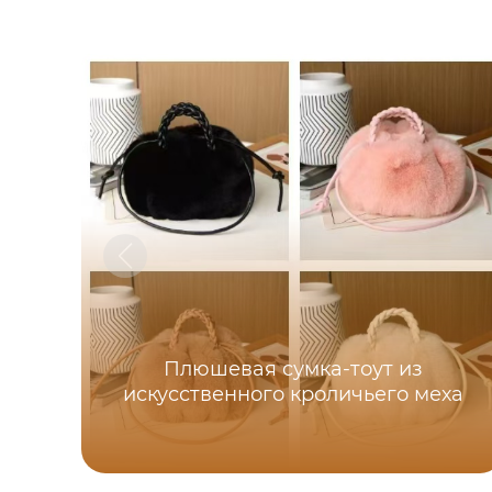
Плюшевая сумка-тоут из
искусственного кроличьего меха