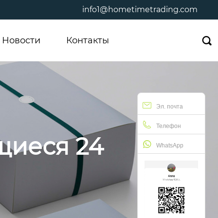
info1@hometimetrading.com
Новости
Контакты

Эл. почта
Телефон
щиеся 24
WhatsApp