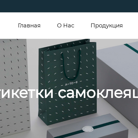
Главная
О Hас
Продукция
тикетки самоклея