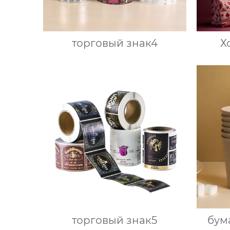
торговый знак4
Х
торговый знак5
бум