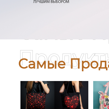
Самые П
Продукт
Самые Прод