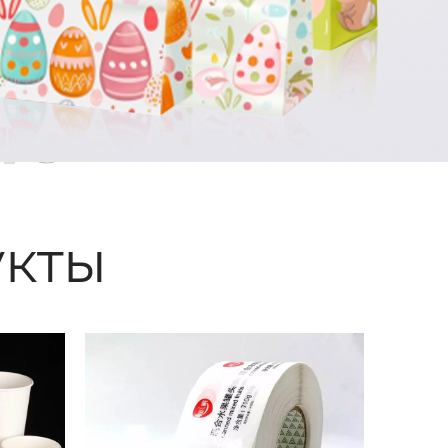
ые
кты