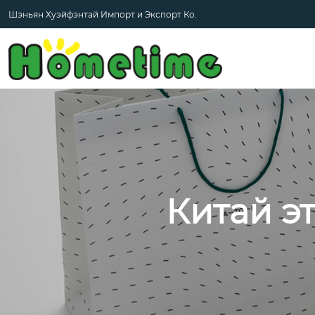
Шэньян Хуэйфэнтай Импорт и Экспорт Ко.
Китай э