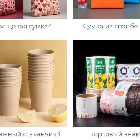
олщовая сумка4
Сумка из спанбо
ажный стаканчик3
торговый знак