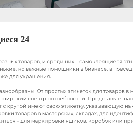
иеся 24
зных товаров, и среди них – самоклеящиеся этик
енькие, но важные помощники в бизнесе, в повсе
аже для украшения.
знообразны. От простых этикеток для товаров в м
 широкий спектр потребностей. Представьте, на
 с крупой имеют свою этикетку, указывающую на 
овки товаров в мастерских, складах, для иденти
диться – для маркировки ящиков, коробок или п