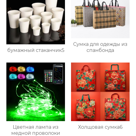
Сумка для одежды из
бумажный стаканчик5
спанбонда
Цветная лампа из
Холщовая сумка6
медной проволоки