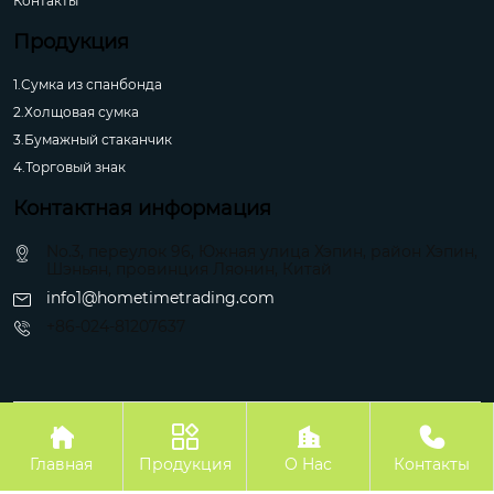
Контакты
Продукция
1.Сумка из спанбонда
2.Холщовая сумка
3.Бумажный стаканчик
4.Торговый знак
Контактная информация
No.3, переулок 96, Южная улица Хэпин, район Хэпин,
Шэньян, провинция Ляонин, Китай
info1@hometimetrading.com
+86-024-81207637
Авторское право©Шэньян Хуэйфэнтай Импорт и Экспорт Ко.




Главная
Продукция
О Hас
Контакты