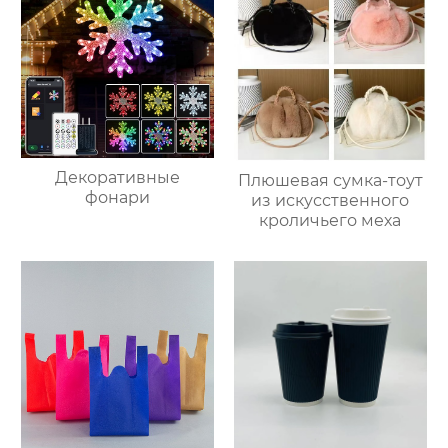
Декоративные
Плюшевая сумка-тоут
фонари
из искусственного
кроличьего меха