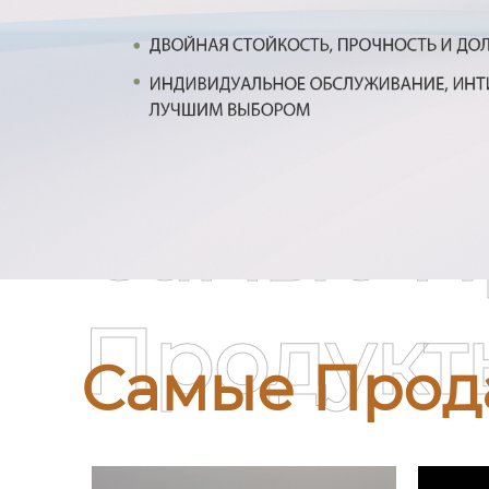
Самые П
Продукт
Самые Прод