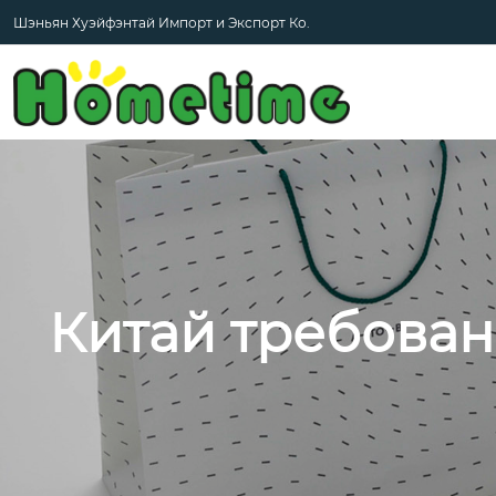
Шэньян Хуэйфэнтай Импорт и Экспорт Ко.
Китай требован