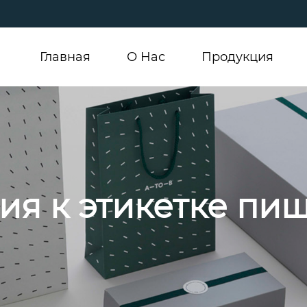
Главная
О Hас
Продукция
ия к этикетке пи