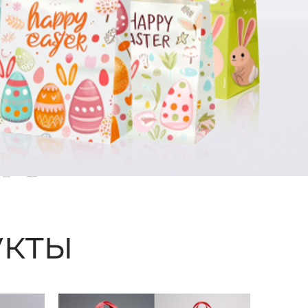
ые
кты