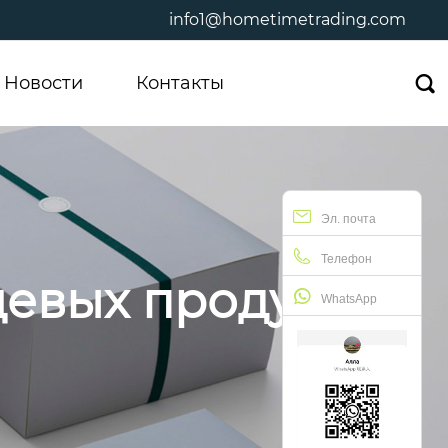
info1@hometimetrading.com
Новости
Контакты

Эл. почта
Телефон
щевых продуктов
WhatsApp