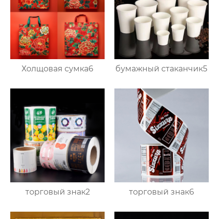
Холщовая сумка6
бумажный стаканчик5
торговый знак2
торговый знак6