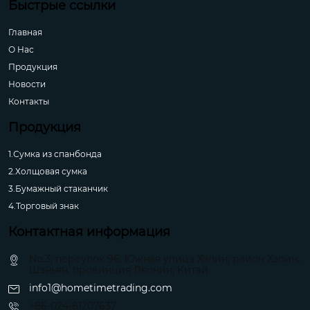
Быстрые ссылки
Главная
О Hас
Продукция
Новости
Контакты
Продукция
1.Сумка из спанбонда
2.Холщовая сумка
3.Бумажный стаканчик
4.Торговый знак
Контактная информация
No.3, переулок 96, Южная улица Хэпин, район Хэпин,
Шэньян, провинция Ляонин, Китай
info1@hometimetrading.com
+86-024-81207637