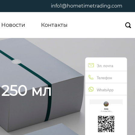
info1@hometimetrading.com
Новости
Контакты

Эл. почта
Телефон
 250 мл
WhatsApp