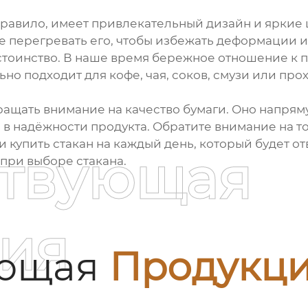
правило, имеет привлекательный дизайн и яркие 
 не перегревать его, чтобы избежать деформации 
стоинство. В наше время бережное отношение к п
ьно подходит для кофе, чая, соков, смузи или пр
ащать внимание на качество бумаги. Оно напряму
 в надёжности продукта. Обратите внимание на то,
 купить стакан на каждый день, который будет о
ствующая
 при выборе стакана.
ия
ующая
Продукц