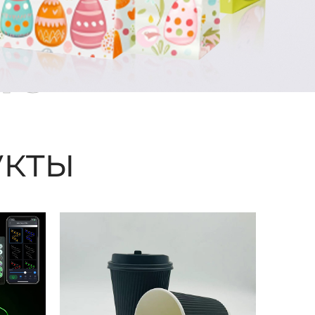
ые
кты