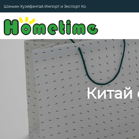
Шэньян Хуэйфэнтай Импорт и Экспорт Ко.
Китай 