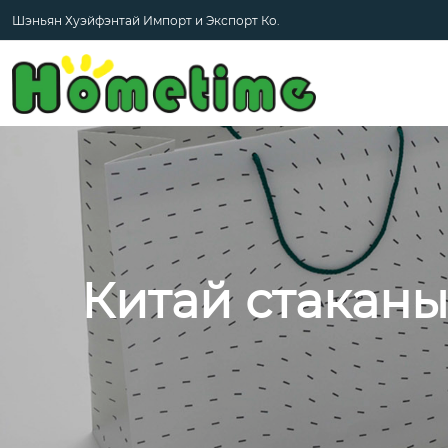
Шэньян Хуэйфэнтай Импорт и Экспорт Ко.
Китай стакан