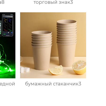
а8
торговый знак3
медной
бумажный стаканчик3