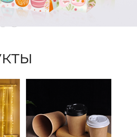
ые
кты