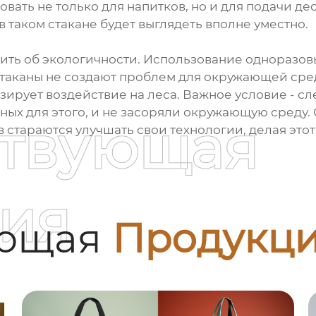
вать не только для напитков, но и для подачи де
 таком стакане будет выглядеть вполне уместно.
ить об экологичности. Использование одноразов
стаканы не создают проблем для окружающей сред
рует воздействие на леса. Важное условие - сле
нных для этого, и не засоряли окружающую среду
ствующая
стараются улучшать свои технологии, делая это
ия
ующая
Продукц