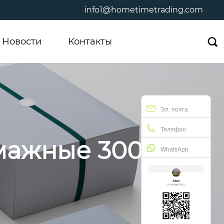
info1@hometimetrading.com
Новости
Контакты

Эл. почта
Телефон
мажные 300 мл
WhatsApp