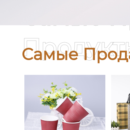
Самые П
Продукт
Самые Прод