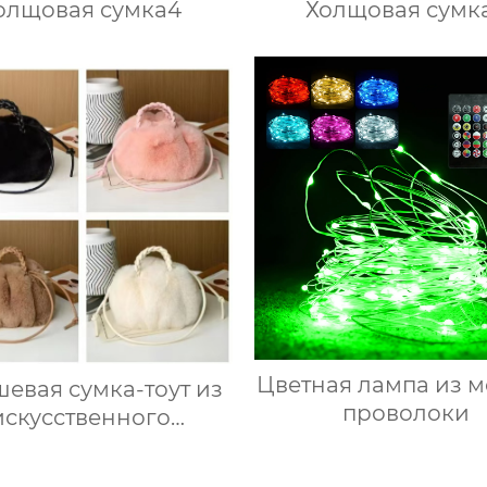
олщовая сумка4
Холщовая сумк
Цветная лампа из 
евая сумка-тоут из
проволоки
искусственного
роличьего меха