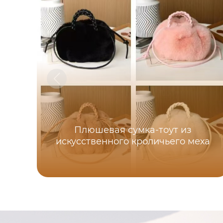
Плюшевая сумка-тоут из
искусственного кроличьего меха