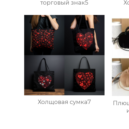
торговый знак5
Х
Холщовая сумка7
Плюш
к