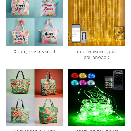
Холщовая сумка1
светильник для
занавесок