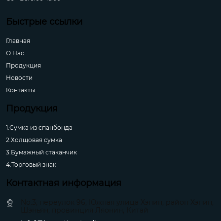
Быстрые ссылки
Главная
О Hас
Продукция
Новости
Контакты
Продукция
1.Сумка из спанбонда
2.Холщовая сумка
3.Бумажный стаканчик
4.Торговый знак
Контактная информация
No.3, переулок 96, Южная улица Хэпин, район Хэпин,
Шэньян, провинция Ляонин, Китай