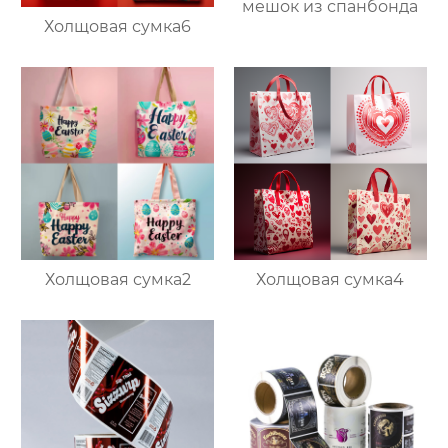
мешок из спанбонда
Холщовая сумка6
Холщовая сумка2
Холщовая сумка4