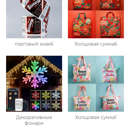
торговый знак6
Холщовая сумка6
Декоративные
Холщовая сумка1
фонари