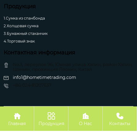
Продукция
1.Сумка из спанбонда
2.Холщовая сумка
3.Бумажный стаканчик
4.Торговый знак
Контактная информация
No.3, переулок 96, Южная улица Хэпин, район Хэпин,
Шэньян, провинция Ляонин, Китай
info1@hometimetrading.com
+86-024-81207637
Авторское право©Шэньян Хуэйфэнтай Импорт и Экспорт Ко.




Главная
Продукция
О Hас
Контакты