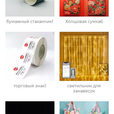
бумажный стаканчик1
Холщовая сумка6
торговый знак1
светильник для
занавесок