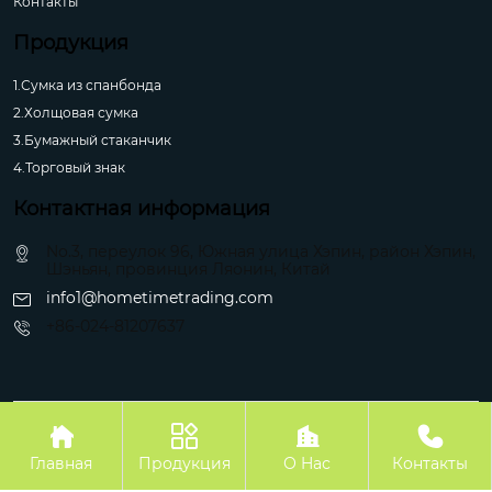
Контакты
Продукция
1.Сумка из спанбонда
2.Холщовая сумка
3.Бумажный стаканчик
4.Торговый знак
Контактная информация
No.3, переулок 96, Южная улица Хэпин, район Хэпин,
Шэньян, провинция Ляонин, Китай
info1@hometimetrading.com
+86-024-81207637
Авторское право©Шэньян Хуэйфэнтай Импорт и Экспорт Ко.




Главная
Продукция
О Hас
Контакты