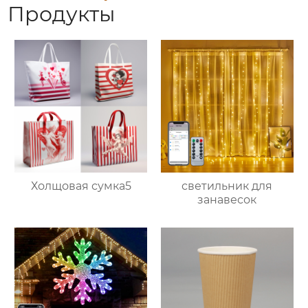
Продукты
Холщовая сумка5
светильник для
занавесок