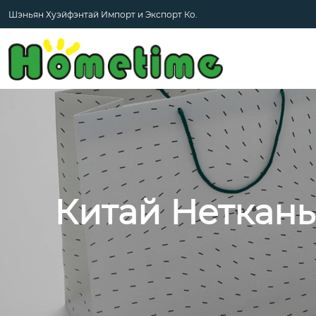
Шэньян Хуэйфэнтай Импорт и Экспорт Ко.
Китай Нетканы