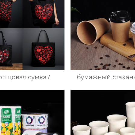
олщовая сумка7
бумажный стакан