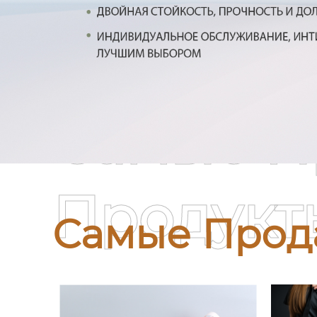
Самые П
Продукт
Самые Прод