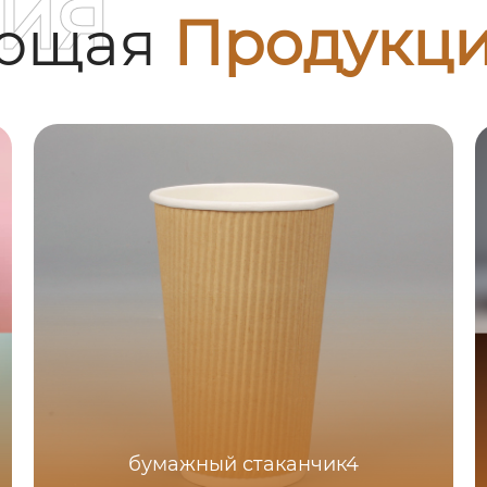
ия
ующая
Продукц
бумажный стаканчик4