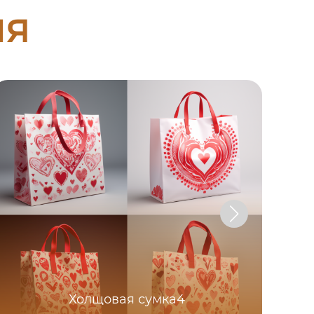
ия
Холщовая сумка4