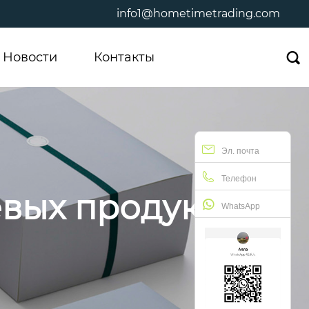
info1@hometimetrading.com
Новости
Контакты

Эл. почта
Телефон
евых продуктов
WhatsApp