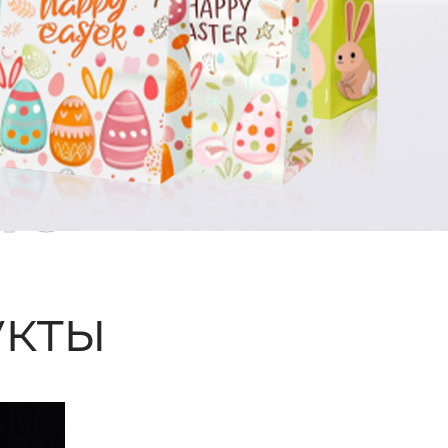
ые
кты