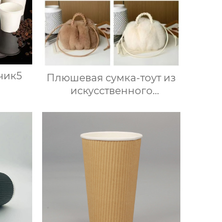
чик5
Плюшевая сумка-тоут из
искусственного
кроличьего меха