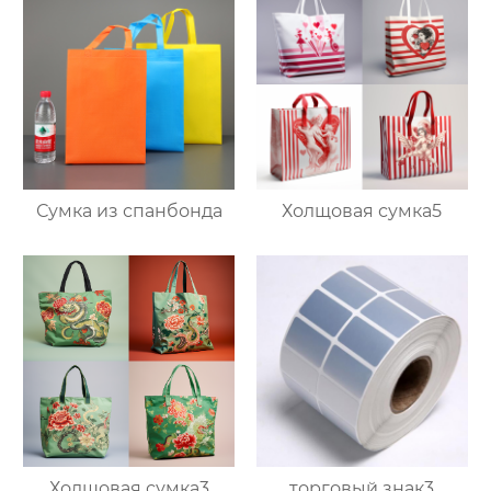
Сумка из спанбонда
Холщовая сумка5
Холщовая сумка3
торговый знак3