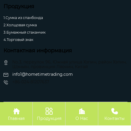
Продукция
1.Сумка из спанбонда
2.Холщовая сумка
3.Бумажный стаканчик
4.Торговый знак
Контактная информация
No.3, переулок 96, Южная улица Хэпин, район Хэпин,
Шэньян, провинция Ляонин, Китай
info1@hometimetrading.com
+86-024-81207637
Авторское право©Шэньян Хуэйфэнтай Импорт и Экспорт Ко.




Главная
Продукция
О Hас
Контакты