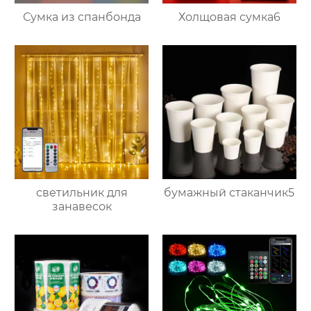
Сумка из спанбонда
Холщовая сумка6
светильник для
бумажный стаканчик5
занавесок