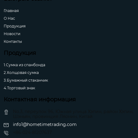
Главная
О Hас
Продукция
Новости
Контакты
Продукция
1.Сумка из спанбонда
2.Холщовая сумка
3.Бумажный стаканчик
4.Торговый знак
Контактная информация
No.3, переулок 96, Южная улица Хэпин, район Хэпин,
Шэньян, провинция Ляонин, Китай
info1@hometimetrading.com
+86-024-81207637