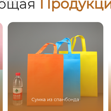
ующая
Продукц
Сумка из спанбонда