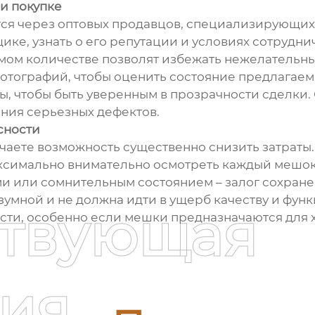
ри покупке
тся через оптовых продавцов, специализирующихс
ике, узнать о его репутации и условиях сотрудн
емом количестве позволят избежать нежелательны
отографий, чтобы оценить состояние предлагае
ты, чтобы быть уверенным в прозрачности сделки
ения серьезных дефектов.
сности
чаете возможность существенно снизить затраты. 
ксимально внимательно осмотреть каждый мешок
и или сомнительным состоянием – залог сохране
зумной и не должна идти в ущерб качеству и функ
ствующая
ти, особенно если мешки предназначаются для 
ия