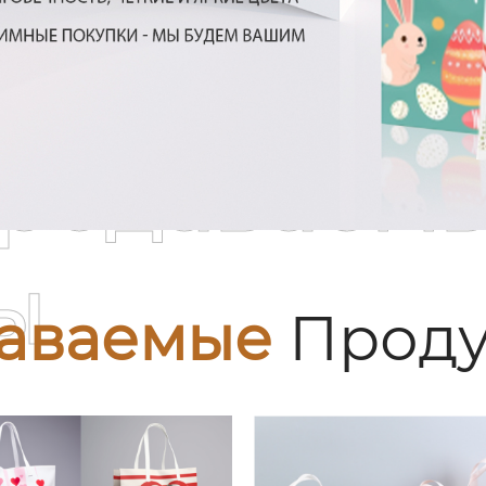
родаваем
ы
аваемые
Проду