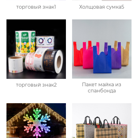
торговый знак1
Холщовая сумка5
Пакет майка из
торговый знак2
спанбонда