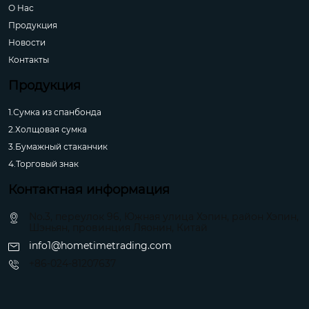
О Hас
Продукция
Новости
Контакты
Продукция
1.Сумка из спанбонда
2.Холщовая сумка
3.Бумажный стаканчик
4.Торговый знак
Контактная информация
No.3, переулок 96, Южная улица Хэпин, район Хэпин,
Шэньян, провинция Ляонин, Китай
info1@hometimetrading.com
+86-024-81207637