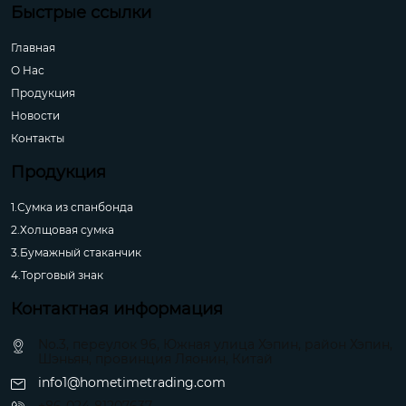
Быстрые ссылки
Главная
О Hас
Продукция
Новости
Контакты
Продукция
1.Сумка из спанбонда
2.Холщовая сумка
3.Бумажный стаканчик
4.Торговый знак
Контактная информация
No.3, переулок 96, Южная улица Хэпин, район Хэпин,
Шэньян, провинция Ляонин, Китай
info1@hometimetrading.com