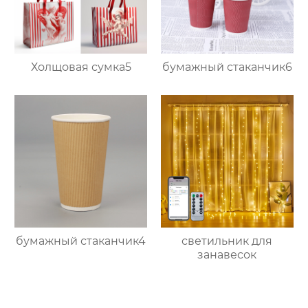
Холщовая сумка5
бумажный стаканчик6
бумажный стаканчик4
светильник для
занавесок