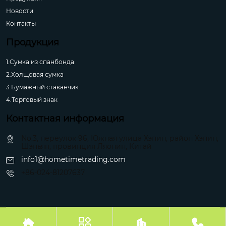
Новости
Контакты
Продукция
1.Сумка из спанбонда
2.Холщовая сумка
3.Бумажный стаканчик
4.Торговый знак
Контактная информация
No.3, переулок 96, Южная улица Хэпин, район Хэпин,
Шэньян, провинция Ляонин, Китай
info1@hometimetrading.com
+86-024-81207637
Авторское право©Шэньян Хуэйфэнтай Импорт и Экспорт Ко.



