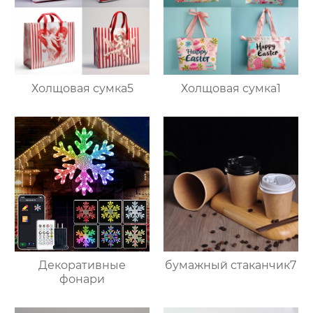
Холщовая сумка5
Холщовая сумка1
Декоративные
бумажный стаканчик7
фонари