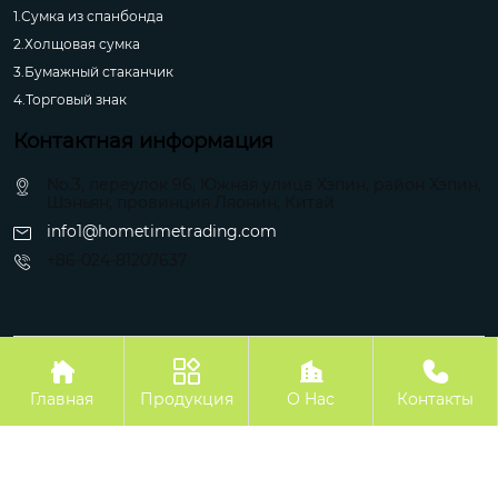
1.Сумка из спанбонда
2.Холщовая сумка
3.Бумажный стаканчик
4.Торговый знак
Контактная информация
No.3, переулок 96, Южная улица Хэпин, район Хэпин,
Шэньян, провинция Ляонин, Китай
info1@hometimetrading.com
+86-024-81207637
Авторское право©Шэньян Хуэйфэнтай Импорт и Экспорт Ко.




Главная
Продукция
О Hас
Контакты