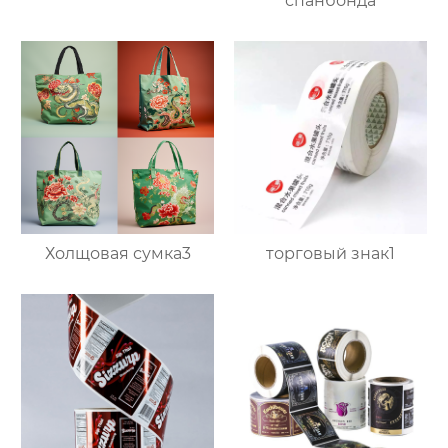
спанбонда
Холщовая сумка3
торговый знак1