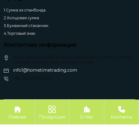
1.Сумка из спанбонда
2.Холщовая сумка
3.Бумажный стаканчик
4.Торговый знак
Контактная информация
No.3, переулок 96, Южная улица Хэпин, район Хэпин,
Шэньян, провинция Ляонин, Китай
info1@hometimetrading.com
+86-024-81207637
Авторское право©Шэньян Хуэйфэнтай Импорт и Экспорт Ко.




Главная
Продукция
О Hас
Контакты