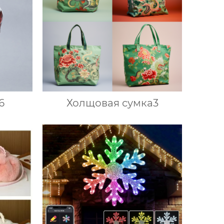
6
Холщовая сумка3