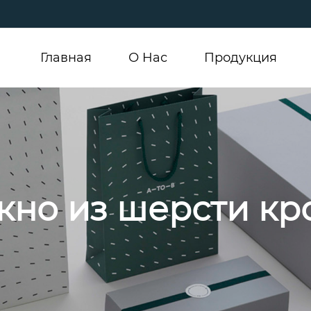
Главная
О Hас
Продукция
кно из шерсти кр