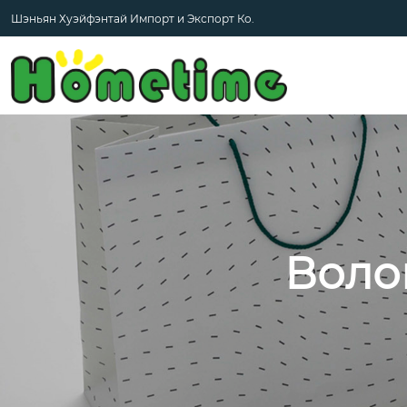
Шэньян Хуэйфэнтай Импорт и Экспорт Ко.
Воло