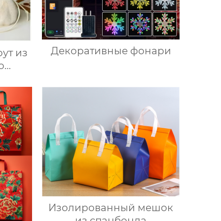
Декоративные фонари
ут из
о
ха
Изолированный мешок
из спанбонда