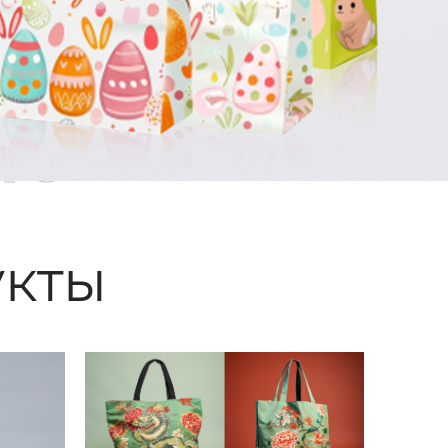
ые
кты