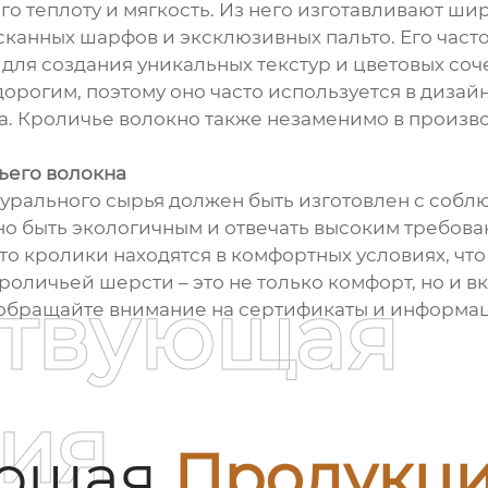
го теплоту и мягкость. Из него изготавливают ши
сканных шарфов и эксклюзивных пальто. Его част
для создания уникальных текстур и цветовых соч
орогим, поэтому оно часто используется в дизай
а. Кроличье волокно также незаменимо в произв
ьего волокна
турального сырья должен быть изготовлен с собл
о быть экологичным и отвечать высоким требован
о кролики находятся в комфортных условиях, чт
оличьей шерсти – это не только комфорт, но и в
ствующая
, обращайте внимание на сертификаты и информац
ия
ующая
Продукц