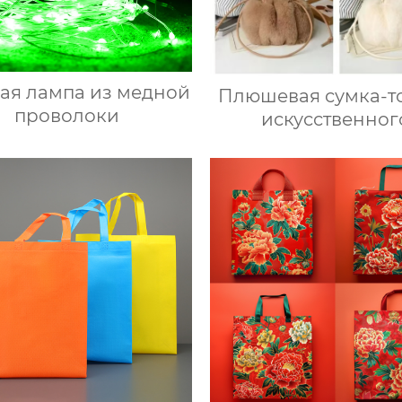
ая лампа из медной
Плюшевая сумка-то
проволоки
искусственног
кроличьего ме