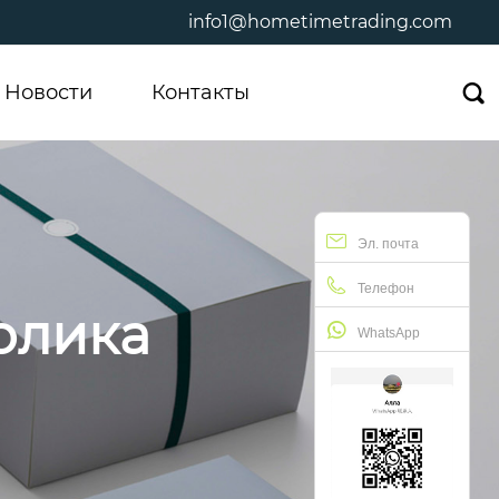
info1@hometimetrading.com
Новости
Контакты

Эл. почта
Телефон
олика
WhatsApp